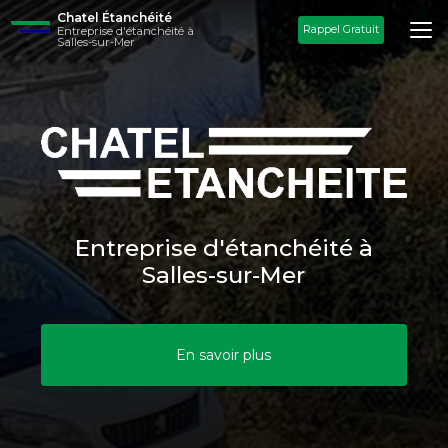
Aller
Chatel Étanchéité
au
Rappel Gratuit
Entreprise d'étanchéité à
Salles-sur-Mer
contenu
principal
Entreprise d'étanchéité à
Salles-sur-Mer
En savoir plus