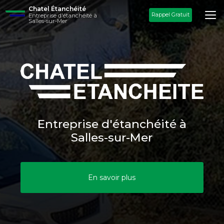
Aller
Chatel Étanchéité
au
Rappel Gratuit
Entreprise d'étanchéité à
Salles-sur-Mer
contenu
principal
Entreprise d'étanchéité à
Salles-sur-Mer
En savoir plus