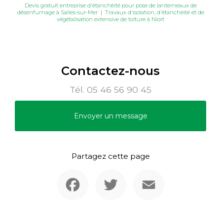
Devis gratuit entreprise d'étanchéité pour pose de lanterneaux de
désenfumage à Salles-sur-Mer
|
Travaux d'isolation, d'étanchéité et de
végétalisation extensive de toiture à Niort
Contactez-nous
Tél.
05 46 56 90 45
Envoyer un message
Partagez cette page
Facebook
Twitter
Email