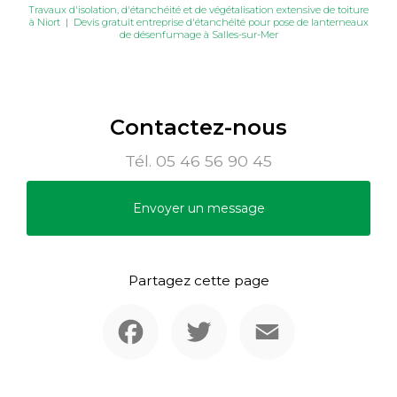
Travaux d'isolation, d'étanchéité et de végétalisation extensive de toiture
à Niort
|
Devis gratuit entreprise d'étanchéité pour pose de lanterneaux
de désenfumage à Salles-sur-Mer
Contactez-nous
Tél.
05 46 56 90 45
Envoyer un message
Partagez cette page
Facebook
Twitter
Email