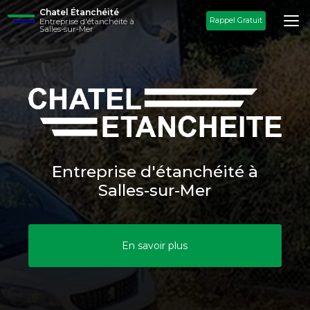
Aller
Chatel Étanchéité
au
Rappel Gratuit
Entreprise d'étanchéité à
Salles-sur-Mer
contenu
principal
Entreprise d'étanchéité à
Salles-sur-Mer
En savoir plus