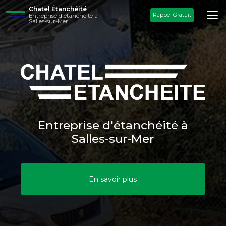
Aller
Chatel Étanchéité
au
Rappel Gratuit
Entreprise d'étanchéité à
Salles-sur-Mer
contenu
principal
Entreprise d'étanchéité à
Salles-sur-Mer
En savoir plus