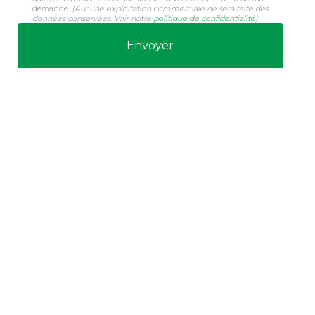
demande.
(Aucune exploitation commerciale ne sera faite des
données conservées. Voir notre
politique de confidentialité
)