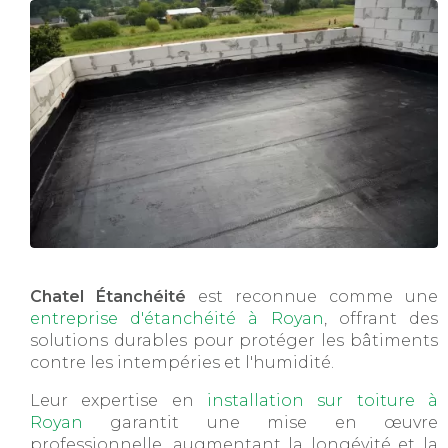
Chatel Étanchéité
est reconnue comme une
entreprise d'étanchéité à Royan
, offrant des
solutions durables pour protéger les bâtiments
contre les intempéries et l'humidité.
Leur expertise en
installation sur toiture à
Royan
garantit une mise en œuvre
professionnelle, augmentant la longévité et la