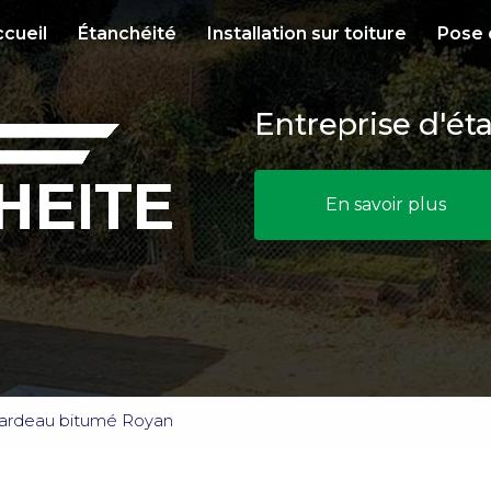
le
cueil
Étanchéité
Installation sur toiture
Pose 
Entreprise d'ét
En savoir plus
 bardeau bitumé Royan