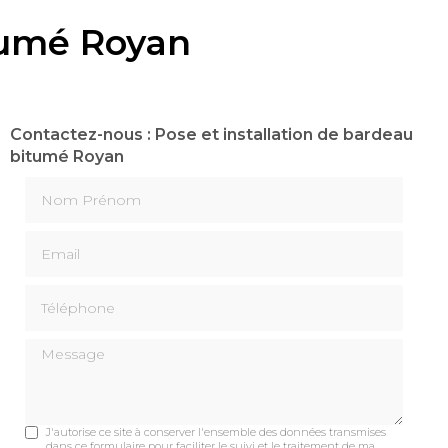
itumé Royan
Contactez-nous : Pose et installation de bardeau
bitumé Royan
Nom Prénom
Email
Téléphone
Message
J'autorise ce site à conserver l'ensemble des données transmises
dans ce formulaire pour faciliter le suivi et le traitement de ma