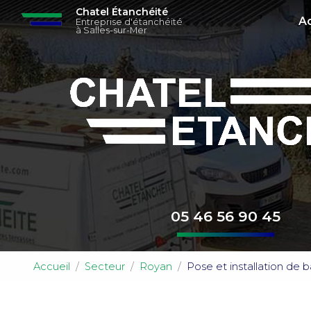
Navigation principa
Aller
Chatel Étanchéité
Ac
au
Entreprise d'étanchéité
à Salles-sur-Mer
contenu
principal
05 46 56 90 45
Accueil
Secteur
Royan
Pose et installation de