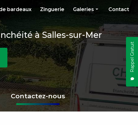
de bardeaux
Zinguerie
Galeries
Contact
Étanchéité
anchéité à Salles-sur-Mer
Installation sur toiture
Rappel Gratuit
Pose de bardeaux
Zinguerie
Contactez-nous