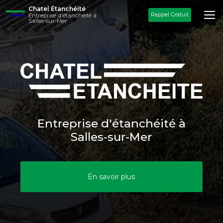
Aller
Chatel Étanchéité
au
Rappel Gratuit
Entreprise d'étanchéité à
Salles-sur-Mer
contenu
principal
Entreprise d'étanchéité à
Salles-sur-Mer
En savoir plus