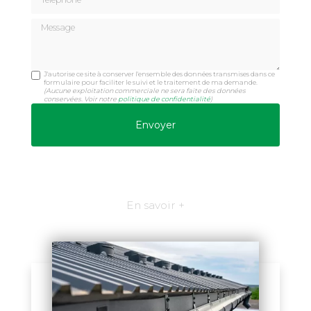
Message
J'autorise ce site à conserver l'ensemble des données transmises dans ce
formulaire pour faciliter le suivi et le traitement de ma demande.
(Aucune exploitation commerciale ne sera faite des données
conservées. Voir notre
politique de confidentialité
)
En savoir +